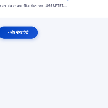
भारतीय लोक सेवा | आधुनिक इतिहास विधायी संशोधन तथा ब्रिटिश इंडिया एक्ट, 1935 UPTET,…
और पोस्ट देखें