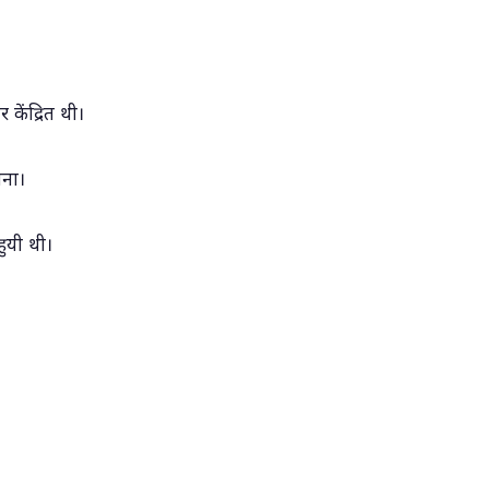
केंद्रित थी।
ापना।
ुयी थी।