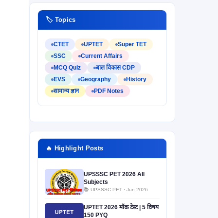
🏷️ Topics
CTET
UPTET
Super TET
SSC
Current Affairs
MCQ Quiz
बाल विकास CDP
EVS
Geography
History
सामान्य ज्ञान
PDF Notes
🔥 Highlight Posts
UPSSSC PET 2026 All
Subjects
📚 UPSSSC PET · Jun 2026
UPTET 2026 मॉक टेस्ट | 5 विषय
150 PYQ