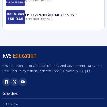
📚 Mock Test · May 2026
UPTET 2026 बाल विकास MCQ | 150 PYQ
📚 बाल विकास · May 2026
RVS
Education
RVS Education — For CTET, UPTET, SSC And Government Exams Best
Free Hindi Study Material Platform. Free PDF Notes, MCQ Quiz.
Quick Links
CTET Notes