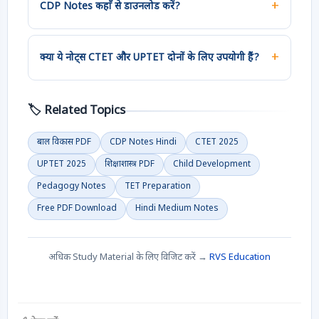
अनिवार्य विषय है। यह बच्चों के मानसिक, शारीरिक और सामाजिक
CDP Notes कहाँ से डाउनलोड करें?
विकास तथा प्रभावी शिक्षण विधियों पर केंद्रित है।
RVS Education पर बाल विकास एवं शिक्षाशास्त्र के 7 भागों में
PDF नोट्स निःशुल्क उपलब्ध हैं। ऊपर दिए गए Download बटन
क्या ये नोट्स CTET और UPTET दोनों के लिए उपयोगी हैं?
से सीधे Google Drive से प्राप्त करें।
हाँ, ये नोट्स CTET, UPTET, MPTET, REET और अन्य सभी
TET परीक्षाओं के लिए समान रूप से उपयोगी हैं।
🏷️ Related Topics
बाल विकास PDF
CDP Notes Hindi
CTET 2025
UPTET 2025
शिक्षाशास्त्र PDF
Child Development
Pedagogy Notes
TET Preparation
Free PDF Download
Hindi Medium Notes
अधिक Study Material के लिए विजिट करें →
RVS Education