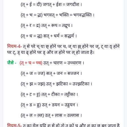
(त् + ई = दी) जगत् + ईश = जगदीश ।
(त् + भ = द्भ) भगवत् + भक्ति = भगवद्भक्ति ।
(त् + र = द्र) तत् + रूप = तद्रूप ।
(त् + ध = द्ध) सत् + धर्म = सद्धर्म ।
नियम
-4-
त् से परे च् या छ् होने पर च
,
ज् या झ् होने पर ज्
,
ट् या ठ् होने
पर ट्
,
ड् या ढ् होने पर ड् और ल होने पर ल् हो जाता है।
जैसे -
(त् + च = च्च)
उत् + चारण = उच्चारण ।
(त् + ज = ज्ज) सत् + जन = सज्जन ।
(त् + झ = ज्झ) उत् + झटिका = उज्झटिका ।
(त् + ट = ट्ट) तत् + टीका = तट्टीका ।
(त् + ड = ड्ड) उत् + डयन = उड्डयन ।
(त् + ल = ल्ल) उत् + लास = उल्लास ।
नियम
-5-
त् का मेल यदि श् से हो तो त् को च् और श् का छ् बन जाता है