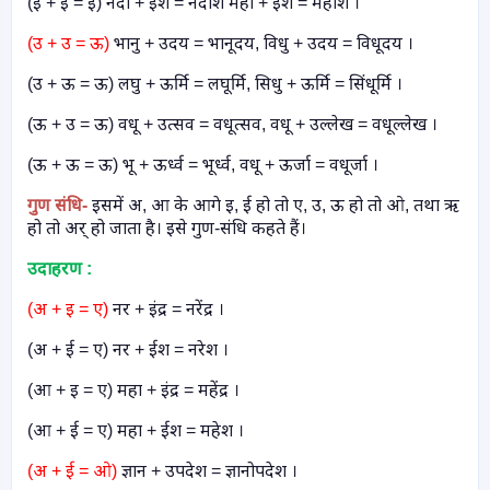
(ई + ई = ई) नदी + ईश = नदीश मही + ईश = महीश ।
(उ + उ = ऊ)
भानु + उदय = भानूदय
,
विधु + उदय = विधूदय ।
(उ + ऊ = ऊ) लघु + ऊर्मि = लघूर्मि
,
सिधु + ऊर्मि = सिंधूर्मि ।
(ऊ + उ = ऊ) वधू + उत्सव = वधूत्सव
,
वधू + उल्लेख = वधूल्लेख ।
(ऊ + ऊ = ऊ) भू + ऊर्ध्व = भूर्ध्व
,
वधू + ऊर्जा = वधूर्जा ।
गुण संधि
-
इसमें अ
,
आ के आगे इ
,
ई हो तो ए
,
उ
,
ऊ हो तो ओ
,
तथा ऋ
हो तो अर् हो जाता है। इसे गुण-संधि कहते हैं।
उदाहरण :
(अ + इ = ए)
नर + इंद्र = नरेंद्र ।
(अ + ई = ए) नर + ईश = नरेश ।
(आ + इ = ए) महा + इंद्र = महेंद्र ।
(आ + ई = ए) महा + ईश = महेश ।
(अ + ई = ओ)
ज्ञान + उपदेश = ज्ञानोपदेश ।