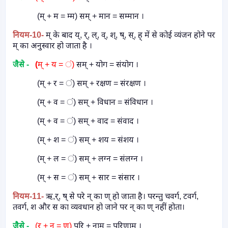
(म् + म = म्म) सम् + मान = सम्मान ।
नियम
-10-
म् के बाद य्
,
र्
,
ल्
,
व्
,
श्
,
ष्
,
स्
,
ह् में से कोई व्यंजन होने पर
म् का अनुस्वार हो जाता है ।
जैसे -
(
म् + य = ं)
सम् + योग = संयोग ।
(म् + र = ं) सम् + रक्षण = संरक्षण ।
(म् + व = ं) सम् + विधान = संविधान ।
(म् + व = ं) सम् + वाद = संवाद ।
(म् + श = ं) सम् + शय = संशय ।
(म् + ल = ं) सम् + लग्न = संलग्न ।
(म् + स = ं) सम् + सार = संसार ।
नियम
-11-
ऋ
,
र्
,
ष् से परे न् का ण् हो जाता है। परन्तु चवर्ग
,
टवर्ग
,
तवर्ग
,
श और स का व्यवधान हो जाने पर न् का ण् नहीं होता।
जैसे -
(र् + न = ण)
परि + नाम = परिणाम ।