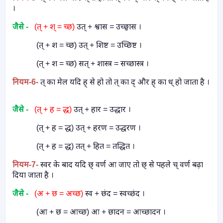
।
जैसे -
(त् + श् = च्छ)
उत् + श्वास = उच्छ्वास ।
(त् + श = च्छ) उत् + शिष्ट = उच्छिष्ट ।
(त् + श = च्छ) सत् + शास्त्र = सच्छास्त्र ।
नियम
-6-
त् का मेल यदि ह् से हो तो त् का द् और ह् का ध् हो जाता है ।
जैसे -
(त् + ह = द्ध)
उत् + हार = उद्धार ।
(त् + ह = द्ध) उत् + हरण = उद्धरण ।
(त् + ह = द्ध) तत् + हित = तद्धित ।
नियम
-7-
स्वर के बाद यदि छ् वर्ण आ जाए तो छ् से पहले च् वर्ण बढ़ा
दिया जाता है ।
जैसे -
(अ + छ = अच्छ)
स्व + छंद = स्वच्छंद ।
(आ + छ = आच्छ) आ + छादन = आच्छादन ।