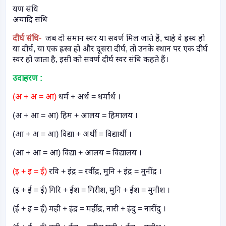
यण संधि
अयादि संधि
दीर्घ संधि
-
जब दो समान स्वर या सवर्ण मिल जाते हैं
,
चाहे वे ह्रस्व हो
या दीर्घ
,
या एक ह्रस्व हो और दूसरा दीर्घ
,
तो उनके स्थान पर एक दीर्घ
स्वर हो जाता है
,
इसी को सवर्ण दीर्घ स्वर संधि कहते हैं।
उदाहरण :
(अ + अ = आ)
धर्म + अर्थ = धर्मार्थ ।
(अ + आ = आ) हिम + आलय = हिमालय ।
(आ + अ = आ) विद्या + अर्थी = विद्यार्थी ।
(आ + आ = आ) विद्या + आलय = विद्यालय ।
(इ + इ = ई)
रवि + इंद्र = रवींद्र
,
मुनि + इंद्र = मुनींद्र ।
(इ + ई = ई) गिरि + ईश = गिरीश
,
मुनि + ईश = मुनीश ।
(ई + इ = ई) मही + इंद्र = महींद्र
,
नारी + इंदु = नारींदु ।