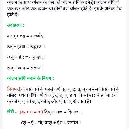
व्यंजन के साथ व्यंजन के मेल को व्यंजन संधि कहते हैं। व्यंजन संधि में
एक स्वर और एक व्यंजन या दोनों वर्ण व्यंजन होते हैं। इसके अनेक भेद
होते हैं।
उदाहरण :
शरत् + चंद्र = शरच्चंद्र ।
उत् + हरण = उद्धरण ।
अनु + छेद = अनुच्छेद ।
सम् + लग्न = संलग्न ।
व्यंजन संधि बनाने के नियम :
नियम
-1-
किसी वर्ग के पहले वर्ण क्
,
च्
,
ट्
,
त्
,
प् का मेल किसी वर्ग के
तीसरे अथवा चौथे वर्ण या य्
,
र्
,
ल्
,
व्
,
ह या किसी स्वर से हो जाए तो
क् को ग् च् को ज्
,
ट् को ड् और प् को ब् हो जाता है।
जैसे -
(क् + ग = ग्ग)
दिक् + गज = दिग्गज ।
(क् + ई = गी) वाक् + ईश = वागीश ।