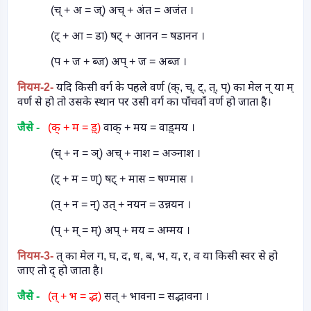
(च् + अ = ज्) अच् + अंत = अजंत ।
(ट् + आ = डा) षट् + आनन = षडानन ।
(प + ज + ब्ज) अप् + ज = अब्ज ।
नियम
-2-
यदि किसी वर्ग के पहले वर्ण (क्
,
च्
,
ट्
,
त्
,
प्) का मेल न् या म्
वर्ण से हो तो उसके स्थान पर उसी वर्ग का पाँचवाँ वर्ण हो जाता है।
जैसे -
(क् + म = ड़्)
वाक् + मय = वाड़्मय ।
(च् + न = ञ्) अच् + नाश = अञ्नाश ।
(ट् + म = ण्) षट् + मास = षण्मास ।
(त् + न = न्) उत् + नयन = उन्नयन ।
(प् + म् = म्) अप् + मय = अम्मय ।
नियम
-3-
त् का मेल ग
,
घ
,
द
,
ध
,
ब
,
भ
,
य
,
र
,
व या किसी स्वर से हो
जाए तो द् हो जाता है।
जैसे -
(त् + भ = द्भ)
सत् + भावना = सद्भावना ।