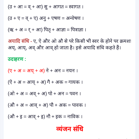
(उ + आ = व् + आ) सु + आगत = स्वागत ।
(उ + ए = व् + ए) अनु + एषण = अन्वेषण ।
(ऋ + अ = र् + आ) पितृ + आज्ञा = पित्राज्ञा ।
अयादि संधि -
ए
,
ऐ और ओ औ से परे किसी भी स्वर के होने पर क्रमशः
अय्
,
आय्
,
अव् और आव् हो जाता है। इसे अयादि संधि कहते हैं।
उदाहरण :
(ए + अ = अय् + अ)
ने + अन = नयन ।
(ऐ + अ = आय् + अ) गै + अक = गायक ।
(ओ + अ = अव् + अ) पो + अन = पवन ।
(औ + अ = आव् + अ) पौ + अक = पावक ।
(औ + इ = आव् + इ) नौ + इक = नाविक ।
व्यंजन संधि