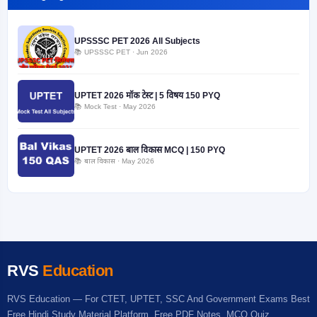
UPSSSC PET 2026 All Subjects
📚 UPSSSC PET · Jun 2026
UPTET 2026 मॉक टेस्ट | 5 विषय 150 PYQ
📚 Mock Test · May 2026
UPTET 2026 बाल विकास MCQ | 150 PYQ
📚 बाल विकास · May 2026
RVS
Education
RVS Education — For CTET, UPTET, SSC And Government Exams Best
Free Hindi Study Material Platform. Free PDF Notes, MCQ Quiz.