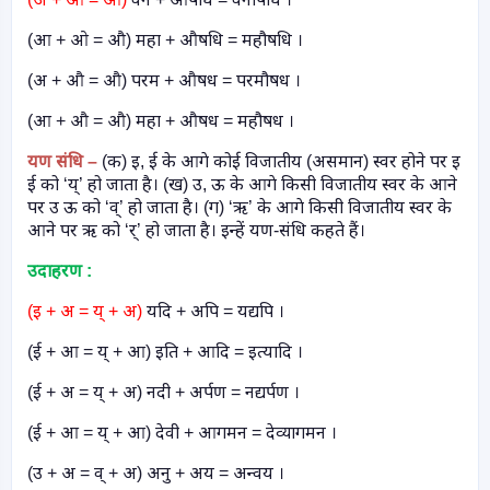
(आ + ओ = औ) महा + औषधि = महौषधि ।
(अ + औ = औ) परम + औषध = परमौषध ।
(आ + औ = औ) महा + औषध = महौषध ।
यण संधि –
(
क) इ
,
ई के आगे कोई विजातीय (असमान) स्वर होने पर इ
ई को ‘य्’ हो जाता है। (ख) उ
,
ऊ के आगे किसी विजातीय स्वर के आने
पर उ ऊ को ‘व्’ हो जाता है। (ग) ‘ऋ’ के आगे किसी विजातीय स्वर के
आने पर ऋ को ‘र्’ हो जाता है। इन्हें यण-संधि कहते हैं।
उदाहरण :
(इ + अ = य् + अ)
यदि + अपि = यद्यपि ।
(ई + आ = य् + आ) इति + आदि = इत्यादि ।
(ई + अ = य् + अ) नदी + अर्पण = नद्यर्पण ।
(ई + आ = य् + आ) देवी + आगमन = देव्यागमन ।
(उ + अ = व् + अ) अनु + अय = अन्वय ।