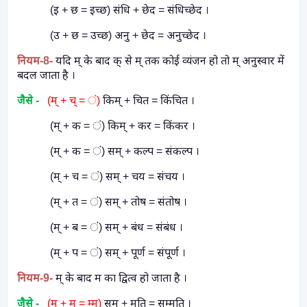
(इ + छ = इच्छ) संधि + छेद = संधिच्छेद ।
(उ + छ = उच्छ) अनु + छेद = अनुच्छेद ।
नियम
-8-
यदि म् के बाद क् से म् तक कोई व्यंजन हो तो म् अनुस्वार में
बदल जाता है ।
जैसे -
(म् + च् = ं)
किम् + चित = किंचित ।
(म् + क = ं) किम् + कर = किंकर ।
(म् + क = ं) सम् + कल्प = संकल्प ।
(म् + च = ं) सम् + चय = संचय ।
(म् + त = ं) सम् + तोष = संतोष ।
(म् + ब = ं) सम् + बंध = संबंध ।
(म् + प = ं) सम् + पूर्ण = संपूर्ण ।
नियम
-9-
म् के बाद म का द्वित्व हो जाता है ।
जैसे -
(म् + म = म्म)
सम् + मति = सम्मति ।