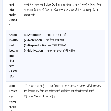
बोबो
बच्चों ने वयस्क को Bobo Doll से मारते देखा → बाद में बच्चों ने बिना किसी
डॉल
reward के वैसा ही किया।
सीखना = देखना काफी है।
प्रत्यक्ष पुनर्बलन
प्रयोग
जरूरी नहीं।
(1961
)
Obse
(1) Attention
— model पर ध्यान दो
rvatio
(2) Retention
— जो देखा याद रखो
nal
(3) Reproduction
— करके दिखाओ
Learn
(4) Motivation
— करने की इच्छा होनी चाहिए
ing
के 4
चरण
(ARM
-R)
Self-
"मैं यह कर सकता हूँ" — यह विश्वास।
यह actual ability नहीं है, ability
Effica
पर विश्वास है।
रिया को गणित आती है लेकिन वह सोचती है नहीं आती —
cy
यह Low Self-Efficacy है।
(आत्म-
प्रभाव