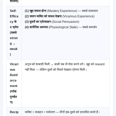
शीलता)
Self-
(1) खुद सफल होना
(Mastery Experience) — सबसे ताकतवर
Effica
(2) समान व्यक्ति को सफल देखना
(Vicarious Experience)
cy के
(3) दूसरों का प्रोत्साहन
(Social Persuasion)
4 स्रोत
(4) शारीरिक अवस्था
(Physiological State) — सबसे कमजोर
(सबसे
stron
g →
weak
)
Vicari
अनुज को शाबाशी मिली → बाकी सब भी वैसा करने लगे। खुद को reward
ous
नहीं मिला — लेकिन दूसरे को मिलते देखकर प्रेरणा मिली।
Reinf
orce
ment
(परोक्ष
पुनर्बल
न)
Recip
व्यक्ति + व्यवहार + पर्यावरण — तीनों एक-दूसरे को प्रभावित करते हैं।