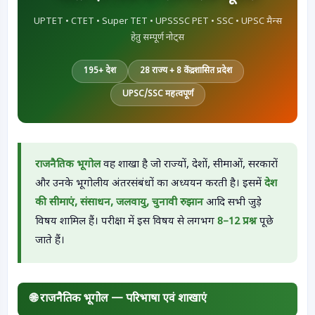
UPTET • CTET • Super TET • UPSSSC PET • SSC • UPSC मैन्स
हेतु सम्पूर्ण नोट्स
195+ देश
28 राज्य + 8 केंद्रशासित प्रदेश
UPSC/SSC महत्वपूर्ण
राजनैतिक भूगोल
वह शाखा है जो राज्यों, देशों, सीमाओं, सरकारों
और उनके भूगोलीय अंतरसंबंधों का अध्ययन करती है। इसमें
देश
की सीमाएं, संसाधन, जलवायु, चुनावी रुझान
आदि सभी जुड़े
विषय शामिल हैं। परीक्षा में इस विषय से लगभग
8–12 प्रश्न
पूछे
जाते हैं।
🌐 राजनैतिक भूगोल — परिभाषा एवं शाखाएं