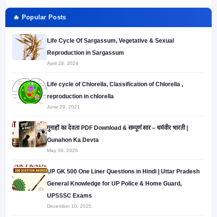
🔥 Popular Posts
Life Cycle Of Sargassum, Vegetative & Sexual
Reproduction in Sargassum
April 28, 2024
Life cycle of Chlorella, Classification of Chlorella ,
reproduction in chlorella
June 29, 2021
गुनाहों का देवता PDF Download & सम्पूर्ण सार – धर्मवीर भारती |
Gunahon Ka Devta
May 09, 2026
UP GK 500 One Liner Questions in Hindi | Uttar Pradesh
General Knowledge for UP Police & Home Guard,
UPSSSC Exams
December 10, 2025