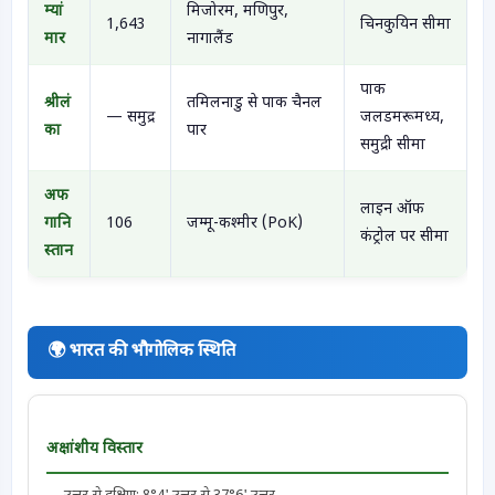
म्यां
मिजोरम, मणिपुर,
1,643
चिनकुयिन सीमा
मार
नागालैंड
पाक
श्रीलं
तमिलनाडु से पाक चैनल
— समुद्र
जलडमरूमध्य,
का
पार
समुद्री सीमा
अफ
लाइन ऑफ
गानि
106
जम्मू-कश्मीर (PoK)
कंट्रोल पर सीमा
स्तान
🌍 भारत की भौगोलिक स्थिति
अक्षांशीय विस्तार