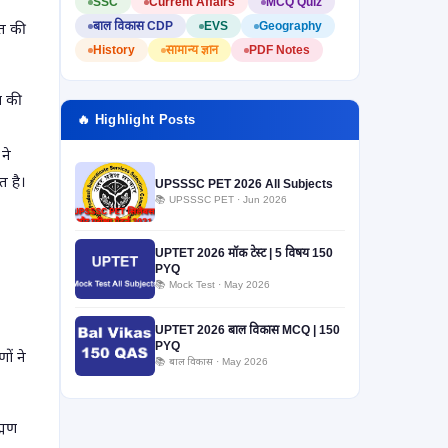
SSC
Current Affairs
MCQ Quiz
बाल विकास CDP
EVS
Geography
मत की
History
सामान्य ज्ञान
PDF Notes
मा की
🔥 Highlight Posts
ने
त है।
UPSSSC PET 2026 All Subjects
📚 UPSSSC PET · Jun 2026
UPTET 2026 मॉक टेस्ट | 5 विषय 150
PYQ
📚 Mock Test · May 2026
UPTET 2026 बाल विकास MCQ | 150
PYQ
ों ने
📚 बाल विकास · May 2026
ह्मण