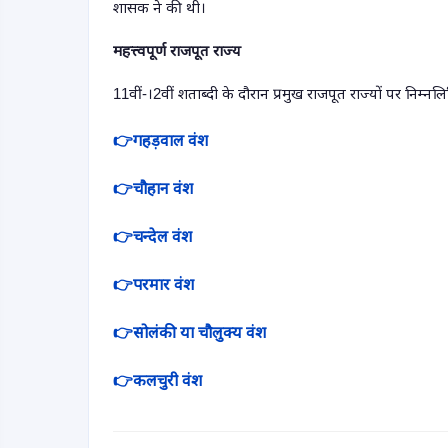
शासक ने की थी।
महत्त्वपूर्ण राजपूत राज्य
11
वीं-।
2
वीं शताब्दी के दौरान प्रमुख राजपूत राज्यों पर निम्
👉
गहड़वाल वंश
👉
चौहान वंश
👉
चन्देल वंश
👉
परमार वंश
👉
सोलंकी या चौलुक्य वंश
👉
कलचुरी वंश