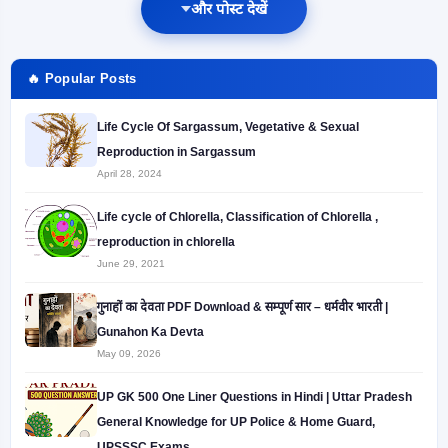
और पोस्ट देखें
🔥 Popular Posts
Life Cycle Of Sargassum, Vegetative & Sexual
Reproduction in Sargassum
April 28, 2024
Life cycle of Chlorella, Classification of Chlorella ,
reproduction in chlorella
June 29, 2021
गुनाहों का देवता PDF Download & सम्पूर्ण सार – धर्मवीर भारती |
Gunahon Ka Devta
May 09, 2026
UP GK 500 One Liner Questions in Hindi | Uttar Pradesh
General Knowledge for UP Police & Home Guard,
UPSSSC Exams