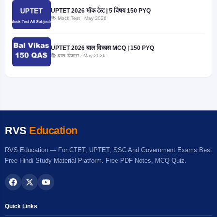
UPTET 2026 मॉक टेस्ट | 5 विषय 150 PYQ
📚 Mock Test · May 2026
UPTET 2026 बाल विकास MCQ | 150 PYQ
📚 बाल विकास · May 2026
RVS
Education
RVS Education — For CTET, UPTET, SSC And Government Exams Best
Free Hindi Study Material Platform. Free PDF Notes, MCQ Quiz.
Quick Links