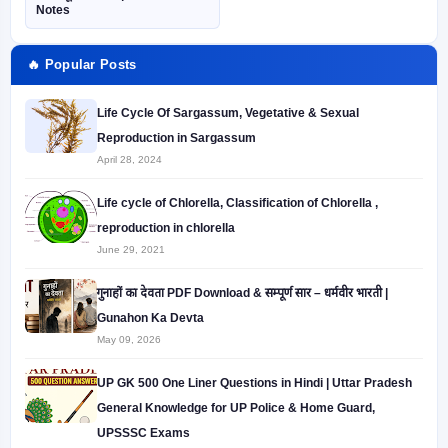
Notes
🔥 Popular Posts
Life Cycle Of Sargassum, Vegetative & Sexual
Reproduction in Sargassum
April 28, 2024
Life cycle of Chlorella, Classification of Chlorella ,
reproduction in chlorella
June 29, 2021
गुनाहों का देवता PDF Download & सम्पूर्ण सार – धर्मवीर भारती |
Gunahon Ka Devta
May 09, 2026
UP GK 500 One Liner Questions in Hindi | Uttar Pradesh
General Knowledge for UP Police & Home Guard,
UPSSSC Exams