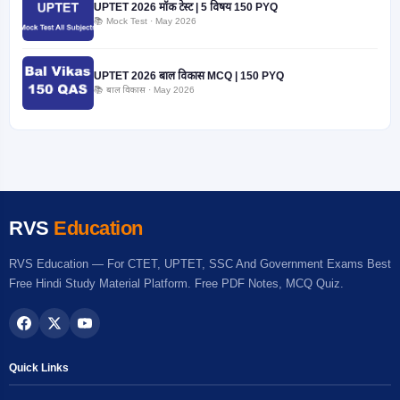
UPTET 2026 मॉक टेस्ट | 5 विषय 150 PYQ
📚 Mock Test · May 2026
UPTET 2026 बाल विकास MCQ | 150 PYQ
📚 बाल विकास · May 2026
RVS
Education
RVS Education — For CTET, UPTET, SSC And Government Exams Best
Free Hindi Study Material Platform. Free PDF Notes, MCQ Quiz.
Quick Links