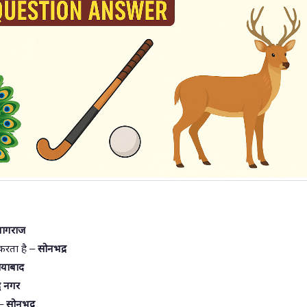
रयागराज
 करता है –
सोनभद्र
ियाबाद
ध नगर
 –
सोनभद्र