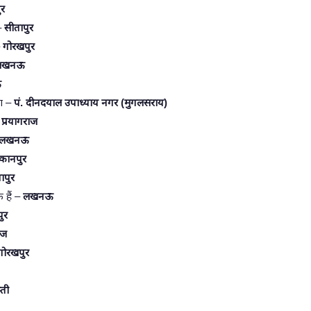
ुर
 –
सीतापुर
–
गोरखपुर
लखनऊ
ऊ
ला –
पं. दीनदयाल उपाध्याय नगर (मुगलसराय)
–
प्रयागराज
लखनऊ
कानपुर
ापुर
 हैं –
लखनऊ
ुर
ाज
गोरखपुर
्ती