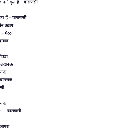
 पंजीकृत हैं –
वाराणसी
टर हैं –
वाराणसी
न उद्योग
ं –
मेरठ
ादाबाद
ोएडा
–
लखनऊ
नऊ
्रयागराज
णसी
नऊ
िला –
वाराणसी
आगरा