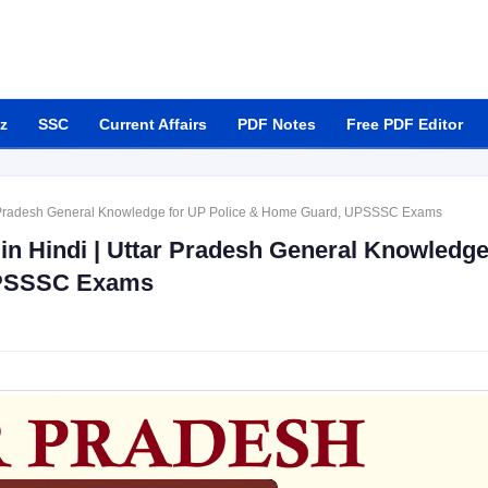
z
SSC
Current Affairs
PDF Notes
Free PDF Editor
ar Pradesh General Knowledge for UP Police & Home Guard, UPSSSC Exams
in Hindi | Uttar Pradesh General Knowledg
UPSSSC Exams