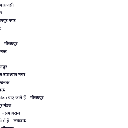
वाराणसी
ा
नपुर नगर
र
ं –
गोरखपुर
खनऊ
नपुर
ाल उपाध्याय नगर
खनऊ
नऊ
cks) पाए जाते हैं –
गोरखपुर
ुर मंडल
है –
प्रयागराज
में हैं –
लखनऊ