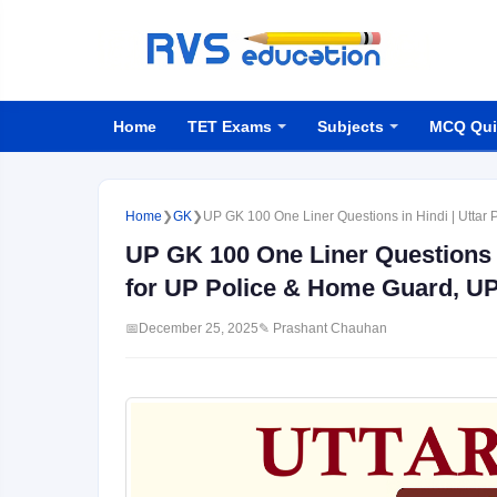
Home
TET Exams
Subjects
MCQ Qui
Home
❯
GK
❯
UP GK 100 One Liner Questions in Hindi | Utt
UP GK 100 One Liner Questions 
for UP Police & Home Guard, 
📅
December 25, 2025
✎ Prashant Chauhan