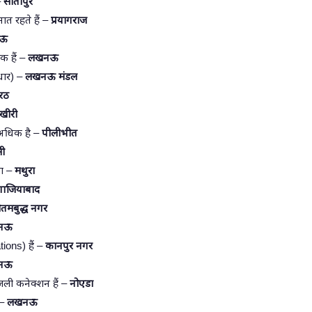
–
सीतापुर
ात रहते हैं –
प्रयागराज
ऊ
िक हैं –
लखनऊ
आधार) –
लखनऊ मंडल
ेरठ
खीरी
े अधिक है –
पीलीभीत
सी
ला –
मथुरा
गाजियाबाद
ौतमबुद्ध नगर
नऊ
tions) हैं –
कानपुर नगर
नऊ
जली कनेक्शन हैं –
नोएडा
 –
लखनऊ