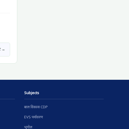
्ट →
Subjects
बाल विकास CDP
EVS पर्यावरण
भूगोल