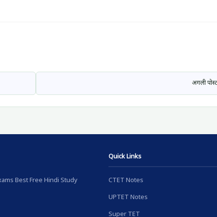
अगली पोस
Quick Links
ams Best Free Hindi Study
CTET Notes
UPTET Notes
Super TET