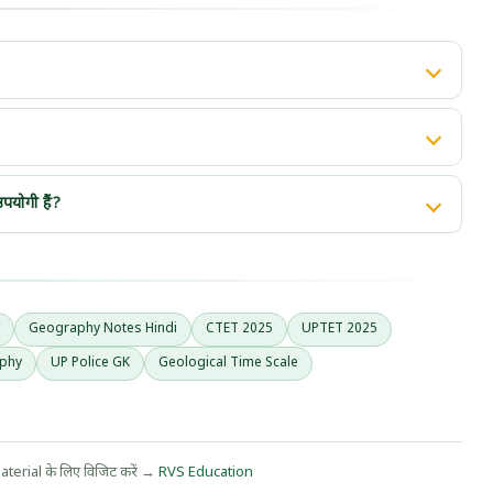
ale) पृथ्वी के इतिहास को विभिन्न कालखंडों में विभाजित करता है। यह CTET,
 का महत्वपूर्ण टॉपिक है।
क मैदान, अपरदनात्मक मैदान, और निक्षेपात्मक मैदान। विस्तृत जानकारी के लिए
पयोगी हैं?
e, UPSSSC PET, UPSC और अन्य सभी राज्य स्तरीय प्रतियोगी परीक्षाओं
Geography Notes Hindi
CTET 2025
UPTET 2025
phy
UP Police GK
Geological Time Scale
erial के लिए विजिट करें →
RVS Education