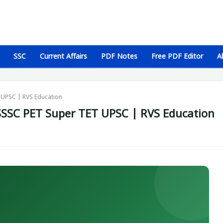
SSC
Current Affairs
PDF Notes
Free PDF Editor
A
T UPSC | RVS Education
PSSSC PET Super TET UPSC | RVS Education