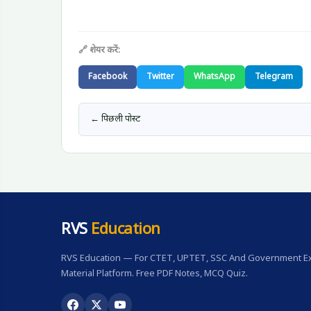
🔗 शेयर करें:
Facebook
Twitter
WhatsApp
Telegram
← पिछली पोस्ट
RVS
Education
RVS Education — For CTET, UPTET, SSC And Government Ex
Material Platform. Free PDF Notes, MCQ Quiz.