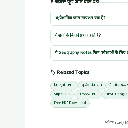
❓ अक्सर पूछे जाने वाले प्रश्न
भू-वैज्ञानिक काल मापक्रम क्या है?
भू-वैज्ञानिक काल मापक्रम (Geological Time Sc
UPTET और अन्य प्रतियोगी परीक्षाओं के भूगोल खंड
मैदानों के कितने प्रकार होते हैं?
मैदान मुख्यतः तीन प्रकार के होते हैं – संरचनात्म
ऊपर दिया गया PDF डाउनलोड करें।
ये Geography Notes किन परीक्षाओं के लिए उ
ये नोट्स CTET, UPTET, Super TET, UP Polic
के लिए उपयोगी हैं।
🏷️ Related Topics
विश्व भूगोल PDF
भू-वैज्ञानिक काल
मैदानों के प्रकार
Super TET
UPSSSC PET
UPSC Geogra
Free PDF Download
अधिक Study Mat