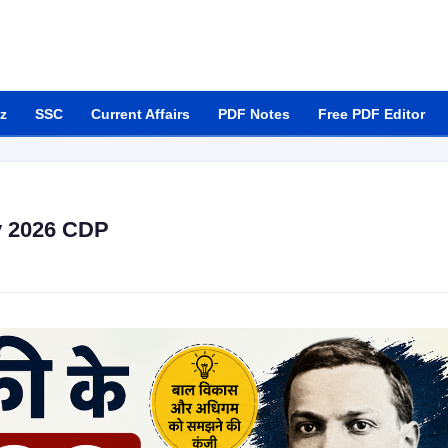
z
SSC
Current Affairs
PDF Notes
Free PDF Editor
ly 2026 CDP